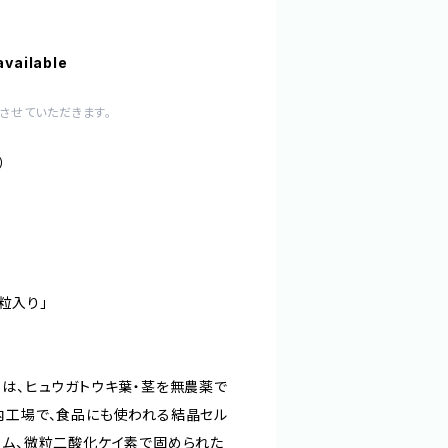
available
させていただきます。
）
」
0粒入り」
テラスは、ヒュウガトウキ葉・茎を無農薬で
内工場で、食品にも使われる結晶セル
ウム、微粒二酸化ケイ素で固められた