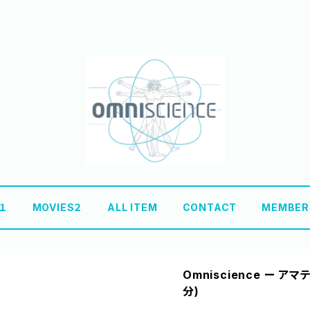
S１
MOVIES２
ALL ITEM
CONTACT
MEMBER
Omniscience ー ア
分)