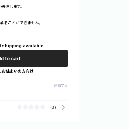
発送致します。
承ることができません。
l shipping available
d to cart
にお住まいの方向け
通報する
(0)