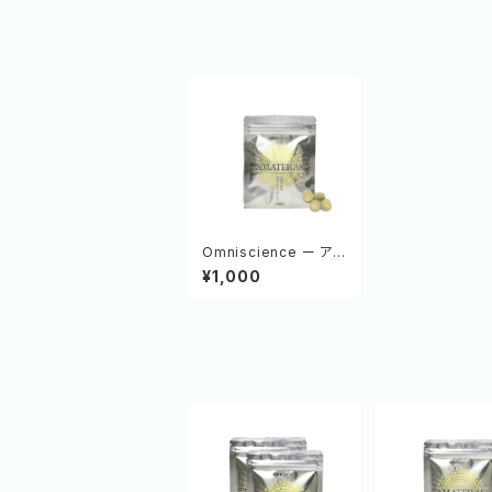
Omniscience ー アマ
テラス 【サンプル】(40
¥1,000
粒 約10日分)